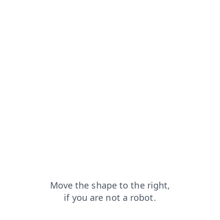
apt
login?from=capt